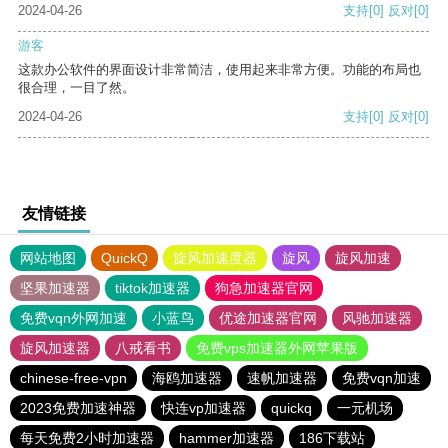
2024-04-26
支持
[0]
反对
[0]
游客
这款办公软件的界面设计非常简洁，使用起来非常方便。功能的布局也
很合理，一目了然。
2024-04-26
支持
[0]
反对
[0]
友情链接
网站地图
QuickQ
旋风加速度器
旋风
旋风加速
坚果加速器
tiktok加速器
狗急加速器官网
免费vqn外网加速
小蓝鸟
优途加速器官网
风驰加速器
旋风加速器
八戒看书
免费vps加速器外网苹果版
chinese-free-vpn
海鸥加速器
速帆加速器
免费vqn加速
2023免费加速神器
快连vp加速器
quickq
一元机场
每天免费2小时加速器
hammer加速器
186下载站