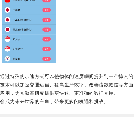
过特殊的加速方式可以使物体的速度瞬间提升到一个惊人的
术可以加速交通运输、提高生产效率、改善疏散救援等方面
应用，为实验室研究提供更快速、更准确的数据支持。
会成为未来世界的主角，带来更多的机遇和挑战。