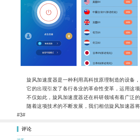
旋风加速度器是一种利用高科技原理制造的设备，通
它的出现引发了各行各业的革命性变革，运用这项技
不仅如此，旋风加速度器还在科研领域有着广泛的
随着这项技术的不断发展，我们相信旋风加速器将
#3#
评论
游客