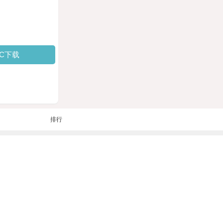
PC下载
排行