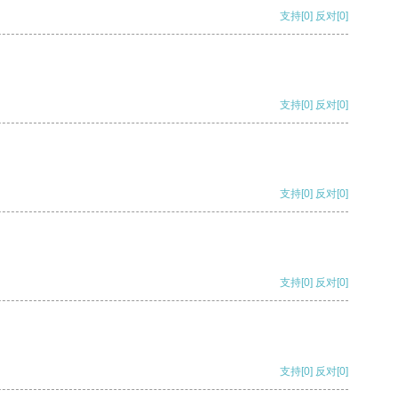
支持
[0]
反对
[0]
支持
[0]
反对
[0]
支持
[0]
反对
[0]
支持
[0]
反对
[0]
支持
[0]
反对
[0]