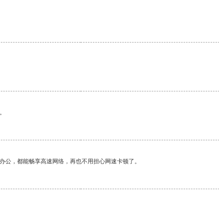
。
。
作办公，都能畅享高速网络，再也不用担心网速卡顿了。