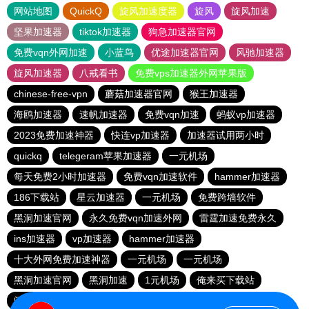
网站地图
QuickQ
旋风加速度器
旋风
旋风加速
坚果加速器
tiktok加速器
狗急加速器官网
免费vqn外网加速
小蓝鸟
优途加速器官网
风驰加速器
旋风加速器
八戒看书
免费vps加速器外网苹果版
chinese-free-vpn
蘑菇加速器官网
猴王加速器
海鸥加速器
速帆加速器
免费vqn加速
蚂蚁vp加速器
2023免费加速神器
快连vp加速器
加速器试用两小时
quickq
telegeram苹果加速器
一元机场
每天免费2小时加速器
免费vqn加速软件
hammer加速器
186下载站
星云加速器
一元机场
免费跨墙软件
黑洞加速官网
永久免费vqn加速外网
雷霆加速免费永久
ins加速器
vp加速器
hammer加速器
十大外网免费加速神器
一元机场
一元机场
黑洞加速官网
黑洞加速
1元机场
俺来买下载站
闪电猫加速器