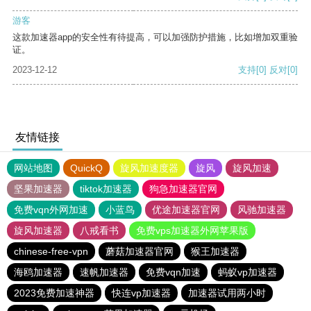
游客
这款加速器app的安全性有待提高，可以加强防护措施，比如增加双重验
证。
2023-12-12
支持
[0]
反对
[0]
友情链接
网站地图
QuickQ
旋风加速度器
旋风
旋风加速
坚果加速器
tiktok加速器
狗急加速器官网
免费vqn外网加速
小蓝鸟
优途加速器官网
风驰加速器
旋风加速器
八戒看书
免费vps加速器外网苹果版
chinese-free-vpn
蘑菇加速器官网
猴王加速器
海鸥加速器
速帆加速器
免费vqn加速
蚂蚁vp加速器
2023免费加速神器
快连vp加速器
加速器试用两小时