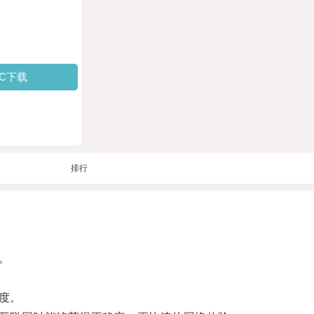
PC下载
排行
。
度。