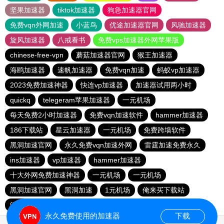
坚果加速器
tiktok加速器
狗急加速器官网
免费vqn外网加速
小蓝鸟
优途加速器官网
风驰加速器
旋风加速器
八戒看书
免费vps加速器外网苹果版
chinese-free-vpn
蘑菇加速器官网
猴王加速器
海鸥加速器
速帆加速器
免费vqn加速
蚂蚁vp加速器
2023免费加速神器
快连vp加速器
加速器试用两小时
quickq
telegeram苹果加速器
一元机场
每天免费2小时加速器
免费vqn加速软件
hammer加速器
186下载站
星云加速器
一元机场
免费跨墙软件
黑洞加速官网
永久免费vqn加速外网
雷霆加速免费永久
ins加速器
vp加速器
hammer加速器
十大外网免费加速神器
一元机场
一元机场
黑洞加速官网
黑洞加速
1元机场
俺来买下载站
闪电猫加速器
永久免费使用的加速器
下载