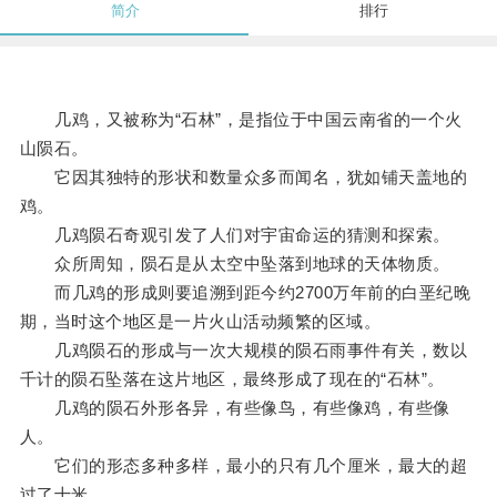
简介
排行
几鸡，又被称为“石林”，是指位于中国云南省的一个火
山陨石。
它因其独特的形状和数量众多而闻名，犹如铺天盖地的
鸡。
几鸡陨石奇观引发了人们对宇宙命运的猜测和探索。
众所周知，陨石是从太空中坠落到地球的天体物质。
而几鸡的形成则要追溯到距今约2700万年前的白垩纪晚
期，当时这个地区是一片火山活动频繁的区域。
几鸡陨石的形成与一次大规模的陨石雨事件有关，数以
千计的陨石坠落在这片地区，最终形成了现在的“石林”。
几鸡的陨石外形各异，有些像鸟，有些像鸡，有些像
人。
它们的形态多种多样，最小的只有几个厘米，最大的超
过了十米。