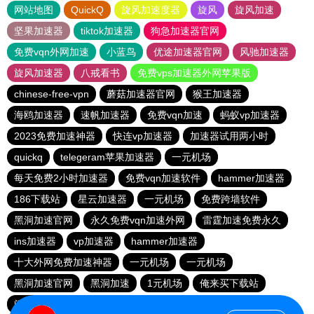
网站地图
QuickQ
旋风加速度器
旋风
旋风加速
坚果加速器
tiktok加速器
狗急加速器官网
免费vqn外网加速
小蓝鸟
优途加速器官网
风驰加速器
旋风加速器
八戒看书
免费vps加速器外网苹果版
chinese-free-vpn
蘑菇加速器官网
猴王加速器
海鸥加速器
速帆加速器
免费vqn加速
蚂蚁vp加速器
2023免费加速神器
快连vp加速器
加速器试用两小时
quickq
telegeram苹果加速器
一元机场
每天免费2小时加速器
免费vqn加速软件
hammer加速器
186下载站
星云加速器
一元机场
免费跨墙软件
黑洞加速官网
永久免费vqn加速外网
雷霆加速免费永久
ins加速器
vp加速器
hammer加速器
十大外网免费加速神器
一元机场
一元机场
黑洞加速官网
黑洞加速
1元机场
俺来买下载站
闪电猫加速器