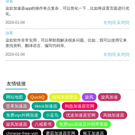
游客
这款加速器app的操作有点复杂，可以简化一下，比如将设置页面进行优
化。
2024-01-04
支持
[0]
反对
[0]
游客
这款软件非常实用，可以帮助我解决很多问题。比如，我可以使用它来
查找资料、翻译语言、编写代码等。
2024-01-04
支持
[0]
反对
[0]
友情链接
网站地图
QuickQ
旋风加速度器
旋风
旋风加速
坚果加速器
tiktok加速器
狗急加速器官网
免费vqn外网加速
小蓝鸟
优途加速器官网
风驰加速器
旋风加速器
八戒看书
免费vps加速器外网苹果版
chinese-free-vpn
蘑菇加速器官网
猴王加速器