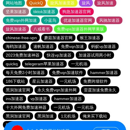
网站地图
QuickQ
旋风加速度器
旋风
旋风加速
坚果加速器
tiktok加速器
狗急加速器官网
免费vqn外网加速
小蓝鸟
优途加速器官网
风驰加速器
旋风加速器
八戒看书
免费vps加速器外网苹果版
chinese-free-vpn
蘑菇加速器官网
猴王加速器
海鸥加速器
速帆加速器
免费vqn加速
蚂蚁vp加速器
2023免费加速神器
快连vp加速器
加速器试用两小时
quickq
telegeram苹果加速器
一元机场
每天免费2小时加速器
免费vqn加速软件
hammer加速器
186下载站
星云加速器
一元机场
免费跨墙软件
黑洞加速官网
永久免费vqn加速外网
雷霆加速免费永久
ins加速器
vp加速器
hammer加速器
十大外网免费加速神器
一元机场
一元机场
黑洞加速官网
黑洞加速
1元机场
俺来买下载站
闪电猫加速器