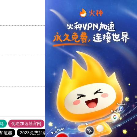
支持
[0]
反对
[0]
支持
[0]
反对
[0]
支持
[0]
反对
[0]
鸟
优途加速器官网
风驰加速器
旋风加速器
八戒看书
p加速器
2023免费加速神器
快连vp加速器