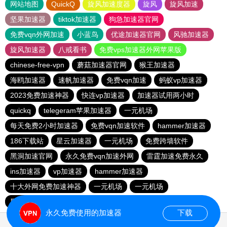
网站地图
QuickQ
旋风加速度器
旋风
旋风加速
坚果加速器
tiktok加速器
狗急加速器官网
免费vqn外网加速
小蓝鸟
优途加速器官网
风驰加速器
旋风加速器
八戒看书
免费vps加速器外网苹果版
chinese-free-vpn
蘑菇加速器官网
猴王加速器
海鸥加速器
速帆加速器
免费vqn加速
蚂蚁vp加速器
2023免费加速神器
快连vp加速器
加速器试用两小时
quickq
telegeram苹果加速器
一元机场
每天免费2小时加速器
免费vqn加速软件
hammer加速器
186下载站
星云加速器
一元机场
免费跨墙软件
黑洞加速官网
永久免费vqn加速外网
雷霆加速免费永久
ins加速器
vp加速器
hammer加速器
十大外网免费加速神器
一元机场
一元机场
黑洞加速官网
黑洞加速
1元机场
俺来买下载站
永久免费使用的加速器
下载