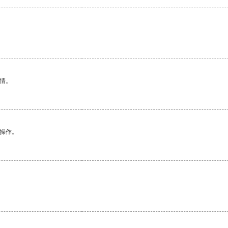
情。
悉操作。