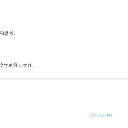
的思考。
文学的经典之作。
支持
[0]
反对
[0]