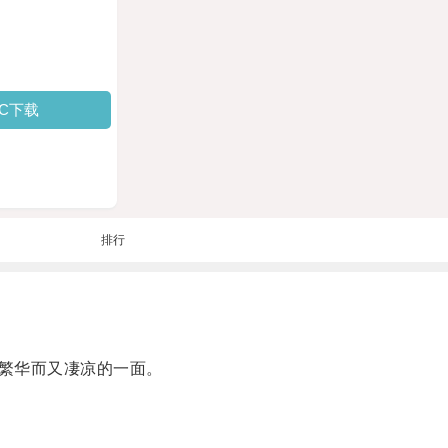
PC下载
排行
繁华而又凄凉的一面。