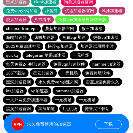
坚果加速器
tiktok加速器
狗急加速器官网
免费vqn外网加速
小蓝鸟
优途加速器官网
风驰加速器
旋风加速器
八戒看书
免费vps加速器外网苹果版
chinese-free-vpn
蘑菇加速器官网
猴王加速器
海鸥加速器
速帆加速器
免费vqn加速
蚂蚁vp加速器
2023免费加速神器
快连vp加速器
加速器试用两小时
quickq
telegeram苹果加速器
一元机场
每天免费2小时加速器
免费vqn加速软件
hammer加速器
186下载站
星云加速器
一元机场
免费跨墙软件
黑洞加速官网
永久免费vqn加速外网
雷霆加速免费永久
ins加速器
vp加速器
hammer加速器
十大外网免费加速神器
一元机场
一元机场
黑洞加速官网
黑洞加速
1元机场
俺来买下载站
闪电猫加速器
永久免费使用的加速器
下载