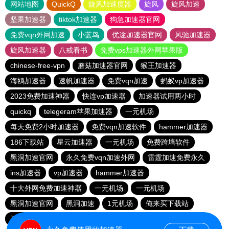
网站地图
QuickQ
旋风加速度器
旋风
旋风加速
坚果加速器
tiktok加速器
狗急加速器官网
免费vqn外网加速
小蓝鸟
优途加速器官网
风驰加速器
旋风加速器
八戒看书
免费vps加速器外网苹果版
chinese-free-vpn
蘑菇加速器官网
猴王加速器
海鸥加速器
速帆加速器
免费vqn加速
蚂蚁vp加速器
2023免费加速神器
快连vp加速器
加速器试用两小时
quickq
telegeram苹果加速器
一元机场
每天免费2小时加速器
免费vqn加速软件
hammer加速器
186下载站
星云加速器
一元机场
免费跨墙软件
黑洞加速官网
永久免费vqn加速外网
雷霆加速免费永久
ins加速器
vp加速器
hammer加速器
十大外网免费加速神器
一元机场
一元机场
黑洞加速官网
黑洞加速
1元机场
俺来买下载站
闪电猫加速器