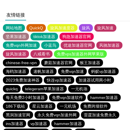
友情链接
网站地图
QuickQ
旋风加速度器
旋风
旋风加速
坚果加速器
tiktok加速器
狗急加速器官网
免费vqn外网加速
小蓝鸟
优途加速器官网
风驰加速器
旋风加速器
八戒看书
免费vps加速器外网苹果版
chinese-free-vpn
蘑菇加速器官网
猴王加速器
海鸥加速器
速帆加速器
免费vqn加速
蚂蚁vp加速器
2023免费加速神器
快连vp加速器
加速器试用两小时
quickq
telegeram苹果加速器
一元机场
每天免费2小时加速器
免费vqn加速软件
hammer加速器
186下载站
星云加速器
一元机场
免费跨墙软件
黑洞加速官网
永久免费vqn加速外网
雷霆加速免费永久
ins加速器
vp加速器
hammer加速器