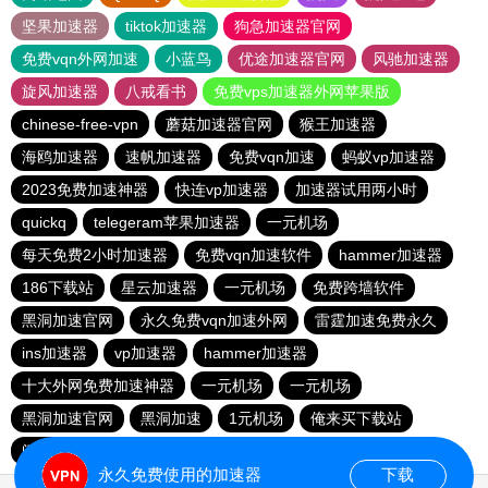
坚果加速器
tiktok加速器
狗急加速器官网
免费vqn外网加速
小蓝鸟
优途加速器官网
风驰加速器
旋风加速器
八戒看书
免费vps加速器外网苹果版
chinese-free-vpn
蘑菇加速器官网
猴王加速器
海鸥加速器
速帆加速器
免费vqn加速
蚂蚁vp加速器
2023免费加速神器
快连vp加速器
加速器试用两小时
quickq
telegeram苹果加速器
一元机场
每天免费2小时加速器
免费vqn加速软件
hammer加速器
186下载站
星云加速器
一元机场
免费跨墙软件
黑洞加速官网
永久免费vqn加速外网
雷霆加速免费永久
ins加速器
vp加速器
hammer加速器
十大外网免费加速神器
一元机场
一元机场
黑洞加速官网
黑洞加速
1元机场
俺来买下载站
闪电猫加速器
永久免费使用的加速器
下载