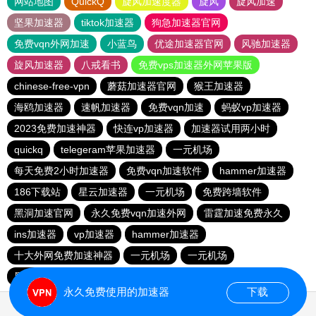
网站地图
QuickQ
旋风加速度器
旋风
旋风加速
坚果加速器
tiktok加速器
狗急加速器官网
免费vqn外网加速
小蓝鸟
优途加速器官网
风驰加速器
旋风加速器
八戒看书
免费vps加速器外网苹果版
chinese-free-vpn
蘑菇加速器官网
猴王加速器
海鸥加速器
速帆加速器
免费vqn加速
蚂蚁vp加速器
2023免费加速神器
快连vp加速器
加速器试用两小时
quickq
telegeram苹果加速器
一元机场
每天免费2小时加速器
免费vqn加速软件
hammer加速器
186下载站
星云加速器
一元机场
免费跨墙软件
黑洞加速官网
永久免费vqn加速外网
雷霆加速免费永久
ins加速器
vp加速器
hammer加速器
十大外网免费加速神器
一元机场
一元机场
黑洞加速官网
黑洞加速
1元机场
俺来买下载站
永久免费使用的加速器
下载