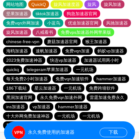
网站地图
QuickQ
旋风加速度器
旋风
旋风加速
坚果加速器
tiktok加速器
狗急加速器官网
免费vqn外网加速
小蓝鸟
优途加速器官网
风驰加速器
旋风加速器
八戒看书
免费vps加速器外网苹果版
chinese-free-vpn
蘑菇加速器官网
猴王加速器
海鸥加速器
速帆加速器
免费vqn加速
蚂蚁vp加速器
2023免费加速神器
快连vp加速器
加速器试用两小时
quickq
telegeram苹果加速器
一元机场
每天免费2小时加速器
免费vqn加速软件
hammer加速器
186下载站
星云加速器
一元机场
免费跨墙软件
黑洞加速官网
永久免费vqn加速外网
雷霆加速免费永久
ins加速器
vp加速器
hammer加速器
十大外网免费加速神器
一元机场
一元机场
黑洞加速官网
黑洞加速
1元机场
俺来买下载站
永久免费使用的加速器
下载