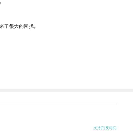
。
来了很大的困扰。
支持
[0]
反对
[0]