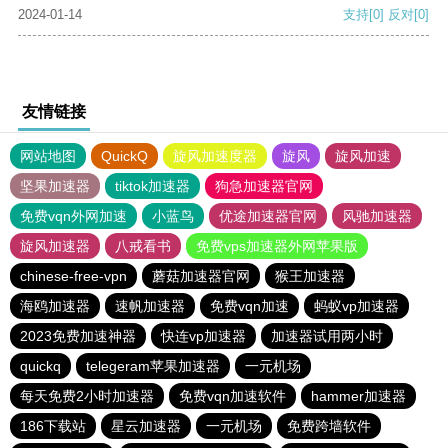
2024-01-14
支持
[0]
反对
[0]
友情链接
网站地图
QuickQ
旋风加速度器
旋风
旋风加速
坚果加速器
tiktok加速器
狗急加速器官网
免费vqn外网加速
小蓝鸟
优途加速器官网
风驰加速器
旋风加速器
八戒看书
免费vps加速器外网苹果版
chinese-free-vpn
蘑菇加速器官网
猴王加速器
海鸥加速器
速帆加速器
免费vqn加速
蚂蚁vp加速器
2023免费加速神器
快连vp加速器
加速器试用两小时
quickq
telegeram苹果加速器
一元机场
每天免费2小时加速器
免费vqn加速软件
hammer加速器
186下载站
星云加速器
一元机场
免费跨墙软件