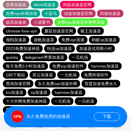
坚果加速器
tiktok加速器
狗急加速器官网
免费vqn外网加速
小蓝鸟
优途加速器官网
风驰加速器
旋风加速器
八戒看书
免费vps加速器外网苹果版
chinese-free-vpn
蘑菇加速器官网
猴王加速器
海鸥加速器
速帆加速器
免费vqn加速
蚂蚁vp加速器
2023免费加速神器
快连vp加速器
加速器试用两小时
quickq
telegeram苹果加速器
一元机场
每天免费2小时加速器
免费vqn加速软件
hammer加速器
186下载站
星云加速器
一元机场
免费跨墙软件
黑洞加速官网
永久免费vqn加速外网
雷霆加速免费永久
ins加速器
vp加速器
hammer加速器
十大外网免费加速神器
一元机场
一元机场
黑洞加速官网
黑洞加速
1元机场
俺来买下载站
永久免费使用的加速器
下载
1.750709s
首页
安卓
苹果
排行
推荐