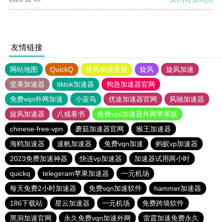
友情链接
网站地图
QuickQ
旋风加速度器
旋风
旋风加速
坚果加速器
tiktok加速器
狗急加速器官网
免费vqn外网加速
小蓝鸟
优途加速器官网
风驰加速器
旋风加速器
八戒看书
免费vps加速器外网苹果版
chinese-free-vpn
蘑菇加速器官网
猴王加速器
海鸥加速器
速帆加速器
免费vqn加速
蚂蚁vp加速器
2023免费加速神器
快连vp加速器
加速器试用两小时
quickq
telegeram苹果加速器
一元机场
每天免费2小时加速器
免费vqn加速软件
hammer加速器
186下载站
星云加速器
一元机场
免费跨墙软件
黑洞加速官网
永久免费vqn加速外网
雷霆加速免费永久