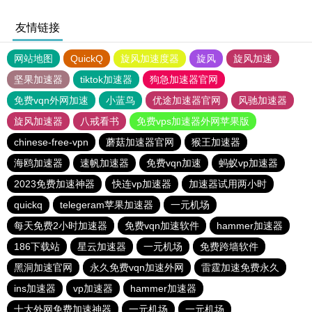
友情链接
网站地图
QuickQ
旋风加速度器
旋风
旋风加速
坚果加速器
tiktok加速器
狗急加速器官网
免费vqn外网加速
小蓝鸟
优途加速器官网
风驰加速器
旋风加速器
八戒看书
免费vps加速器外网苹果版
chinese-free-vpn
蘑菇加速器官网
猴王加速器
海鸥加速器
速帆加速器
免费vqn加速
蚂蚁vp加速器
2023免费加速神器
快连vp加速器
加速器试用两小时
quickq
telegeram苹果加速器
一元机场
每天免费2小时加速器
免费vqn加速软件
hammer加速器
186下载站
星云加速器
一元机场
免费跨墙软件
黑洞加速官网
永久免费vqn加速外网
雷霆加速免费永久
ins加速器
vp加速器
hammer加速器
十大外网免费加速神器
一元机场
一元机场