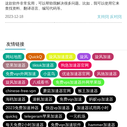
这款软件非常实用，可以帮助我解决很多问题。比如，我可以使用它来
查找资料、翻译语言、编写代码等。
2023-12-18
支持
[0]
反对
[0]
友情链接
网站地图
QuickQ
旋风加速度器
旋风
旋风加速
坚果加速器
tiktok加速器
狗急加速器官网
免费vqn外网加速
小蓝鸟
优途加速器官网
风驰加速器
旋风加速器
八戒看书
免费vps加速器外网苹果版
chinese-free-vpn
蘑菇加速器官网
猴王加速器
海鸥加速器
速帆加速器
免费vqn加速
蚂蚁vp加速器
2023免费加速神器
快连vp加速器
加速器试用两小时
quickq
telegeram苹果加速器
一元机场
每天免费2小时加速器
免费vqn加速软件
hammer加速器