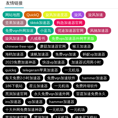
友情链接
网站地图
QuickQ
旋风加速度器
旋风
旋风加速
坚果加速器
tiktok加速器
狗急加速器官网
免费vqn外网加速
小蓝鸟
优途加速器官网
风驰加速器
旋风加速器
八戒看书
免费vps加速器外网苹果版
chinese-free-vpn
蘑菇加速器官网
猴王加速器
海鸥加速器
速帆加速器
免费vqn加速
蚂蚁vp加速器
2023免费加速神器
快连vp加速器
加速器试用两小时
quickq
telegeram苹果加速器
一元机场
每天免费2小时加速器
免费vqn加速软件
hammer加速器
186下载站
星云加速器
一元机场
免费跨墙软件
黑洞加速官网
永久免费vqn加速外网
雷霆加速免费永久
ins加速器
vp加速器
hammer加速器
十大外网免费加速神器
一元机场
一元机场
黑洞加速官网
黑洞加速
1元机场
俺来买下载站