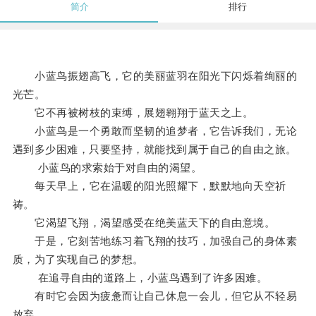
简介
排行
小蓝鸟振翅高飞，它的美丽蓝羽在阳光下闪烁着绚丽的
光芒。
它不再被树枝的束缚，展翅翱翔于蓝天之上。
小蓝鸟是一个勇敢而坚韧的追梦者，它告诉我们，无论
遇到多少困难，只要坚持，就能找到属于自己的自由之旅。
小蓝鸟的求索始于对自由的渴望。
每天早上，它在温暖的阳光照耀下，默默地向天空祈
祷。
它渴望飞翔，渴望感受在绝美蓝天下的自由意境。
于是，它刻苦地练习着飞翔的技巧，加强自己的身体素
质，为了实现自己的梦想。
在追寻自由的道路上，小蓝鸟遇到了许多困难。
有时它会因为疲惫而让自己休息一会儿，但它从不轻易
放弃。